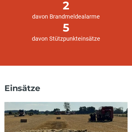
2
davon Brandmeldealarme
5
davon Stützpunkteinsätze
Einsätze