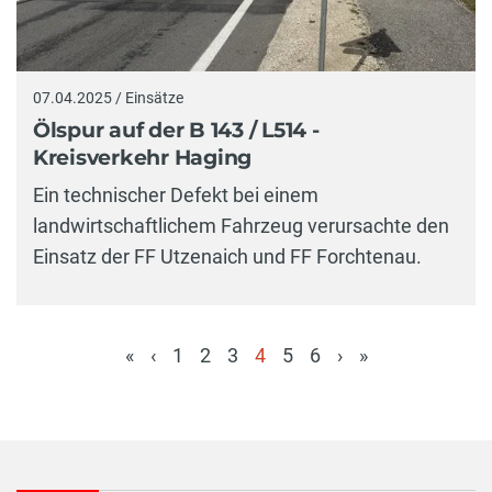
07.04.2025 / Einsätze
Ölspur auf der B 143 / L514 -
Kreisverkehr Haging
Ein technischer Defekt bei einem
landwirtschaftlichem Fahrzeug verursachte den
Einsatz der FF Utzenaich und FF Forchtenau.
«
‹
1
2
3
4
5
6
›
»
(aktuell)