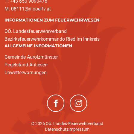
T: +43 650 9090476
M: 08111@ri.ooelfv.at
INFORMATIONEN ZUM FEUERWEHRWESEN
OÖ. Landesfeuerwehrverband
Bezirksfeuerwehrkommando Ried im Innkreis
ALLGEMEINE INFORMATIONEN
Gemeinde Aurolzmünster
Pegelstand Antiesen
Unwetterwarnungen
(neues Fenster)
(neues Fenster)
© 2026 Oö. Landes-Feuerwehrverband
Datenschutz
Impressum