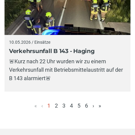
10.05.2026 / Einsätze
Verkehrsunfall B 143 - Haging
🚨Kurz nach 22 Uhr wurden wir zu einem
Verkehrsunfall mit Betriebsmittelaustritt auf der
B 143 alarmiert🚨
«
‹
1
2
3
4
5
6
›
»
(aktuell)