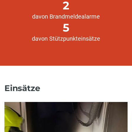
2
davon Brandmeldealarme
5
davon Stützpunkteinsätze
Einsätze