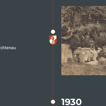
rchtenau
1930