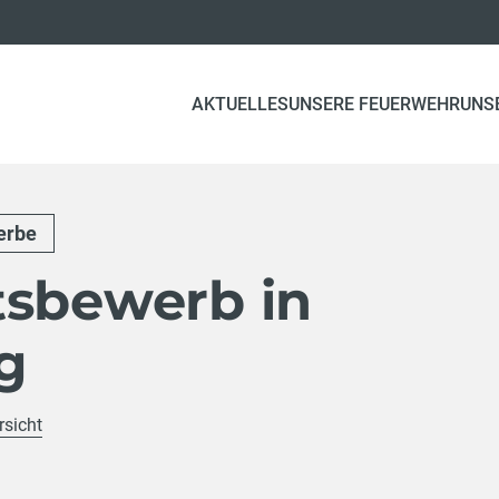
AKTUELLES
UNSERE FEUERWEHR
UNS
erbe
tsbewerb in
g
rsicht