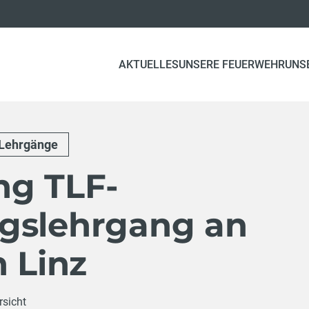
AKTUELLES
UNSERE FEUERWEHR
UNS
Lehrgänge
ng TLF-
gslehrgang an
n Linz
rsicht