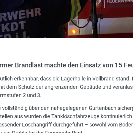
rmer Brandlast machte den Einsatz von 15 Fe
utlich erkennbar, dass die Lagerhalle in Vollbrand stand.
it dem Schutz der angrenzenden Gebäude und veranlas
rmstufen 2 und 3.
 vollständig über den nahegelegenen Gurtenbach sicherg
llen aus wurden die Tanklöschfahrzeuge kontinuierlich 
assender Löschangriff durchgeführt – sowohl vom Boden
 die Drehleiter der Feuerwehr Ried.