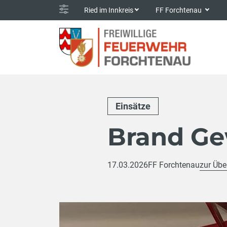
Ried im Innkreis
FF Forchtenau
Einsätze
Brand Ge
17.03.2026
FF Forchtenau
zur Übe