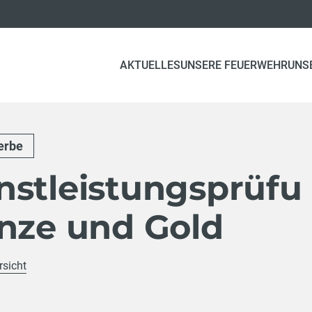
AKTUELLES
UNSERE FEUERWEHR
UNS
erbe
nstleistungsprüfu
onze und Gold
rsicht