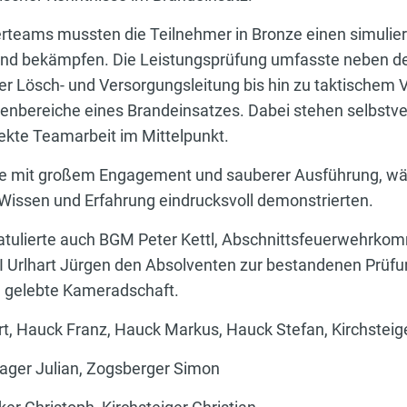
rteams mussten die Teilnehmer in Bronze einen simulie
nd bekämpfen. Die Leistungsprüfung umfasste neben de
r Lösch- und Versorgungsleitung bis hin zu taktischem 
bereiche eines Brandeinsatzes. Dabei stehen selbstver
fekte Teamarbeit im Mittelpunkt.
e mit großem Engagement und sauberer Ausführung, wäh
Wissen und Erfahrung eindrucksvoll demonstrierten.
ulierte auch BGM Peter Kettl, Abschnittsfeuerwehrko
rlhart Jürgen den Absolventen zur bestandenen Prüfun
 gelebte Kameradschaft.
t, Hauck Franz, Hauck Markus, Hauck Stefan, Kirchsteige
 Mager Julian, Zogsberger Simon