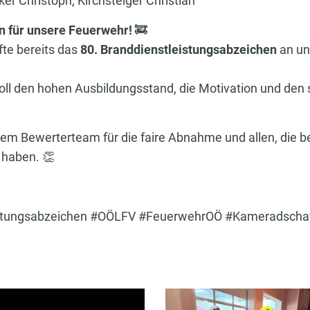
cker Christoph, Kirchsteiger Christian
n für unsere Feuerwehr!
🚒
te bereits das
80. Branddienstleistungsabzeichen
an un
svoll den hohen Ausbildungsstand, die Motivation und de
 dem Bewerterteam für die faire Abnahme und allen, die 
 haben. 👏
istungsabzeichen #OÖLFV #FeuerwehrOÖ #Kameradschaf