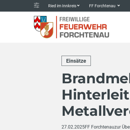
Ried im Innkreis
FF Forchtenau
Einsätze
Brandmel
Hinterlei
Metallve
27.02.2025
FF Forchtenau
zur Übe