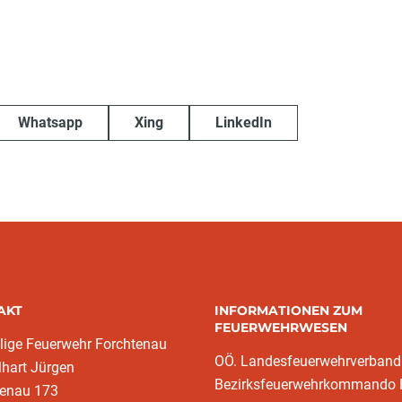
Whatsapp
Xing
LinkedIn
AKT
INFORMATIONEN ZUM
FEUERWEHRWESEN
llige Feuerwehr Forchtenau
OÖ. Landesfeuerwehrverband
lhart Jürgen
Bezirksfeuerwehrkommando 
tenau 173