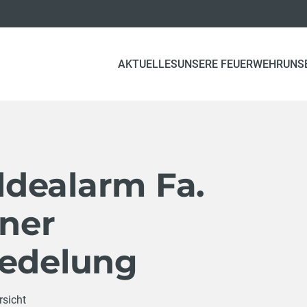
AKTUELLES
UNSERE FEUERWEHR
UNS
dealarm Fa.
tner
redelung
rsicht