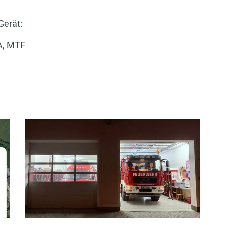
Gerät:
-A, MTF