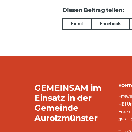
Diesen Beitrag teilen:
Email
Facebook
GEMEINSAM im
KONT
Einsatz in der
Freiwi
HBI Ur
Gemeinde
Forch
Aurolzmünster
4971 
T: +4