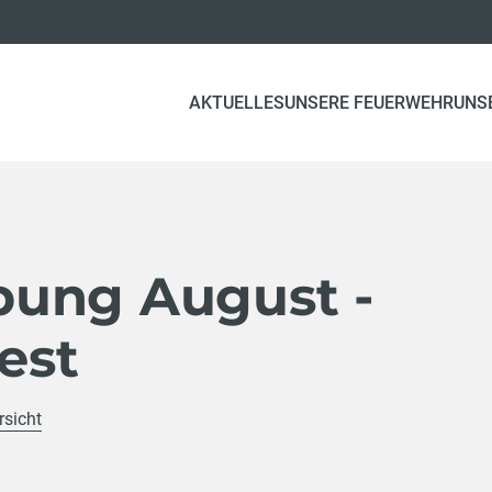
AKTUELLES
UNSERE FEUERWEHR
UNS
ung August -
est
rsicht