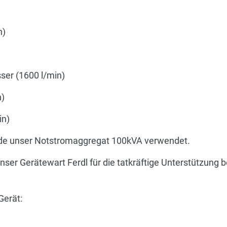
n)
)
er (1600 l/min)
n)
in)
de unser Notstromaggregat 100kVA verwendet.
ser Gerätewart Ferdl für die tatkräftige Unterstützung be
Gerät: