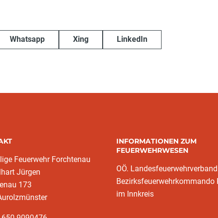
Whatsapp
Xing
LinkedIn
AKT
INFORMATIONEN ZUM
FEUERWEHRWESEN
llige Feuerwehr Forchtenau
OÖ. Landesfeuerwehrverband
lhart Jürgen
Bezirksfeuerwehrkommando 
tenau 173
im Innkreis
Aurolzmünster
3 650 9090476