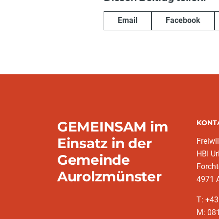
Email
Facebook
GEMEINSAM im
KONT
Einsatz in der
Freiwi
HBI Ur
Gemeinde
Forch
Aurolzmünster
4971 
T: +4
M: 081