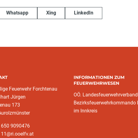
Whatsapp
Xing
LinkedIn
AKT
INFORMATIONEN ZUM
FEUERWEHRWESEN
llige Feuerwehr Forchtenau
OÖ. Landesfeuerwehrverband
lhart Jürgen
Bezirksfeuerwehrkommando 
tenau 173
im Innkreis
Aurolzmünster
3 650 9090476
11@ri.ooelfv.at