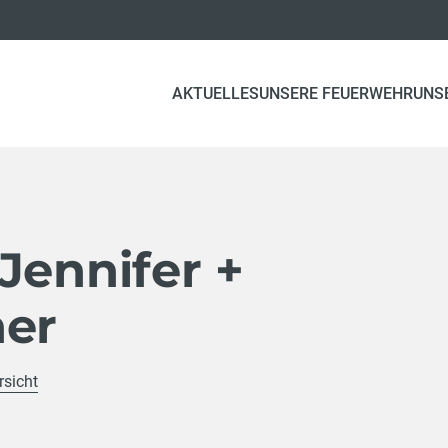
AKTUELLES
UNSERE FEUERWEHR
UNS
Jennifer +
her
rsicht