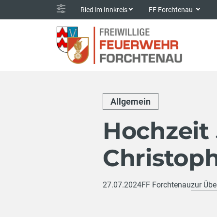
Ried im Innkreis
FF Forchtenau
Allgemein
Hochzeit 
Christop
27.07.2024
FF Forchtenau
zur Übe