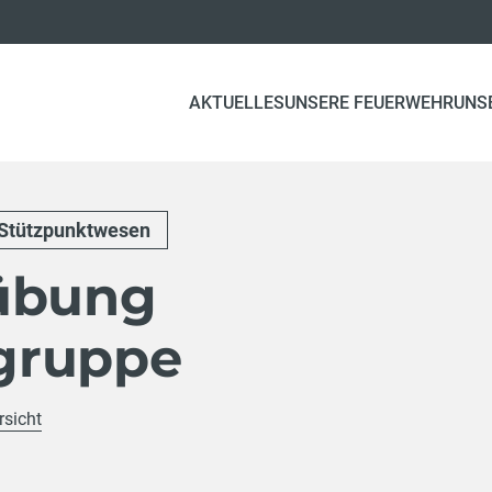
AKTUELLES
UNSERE FEUERWEHR
UNS
Stützpunktwesen
übung
gruppe
rsicht