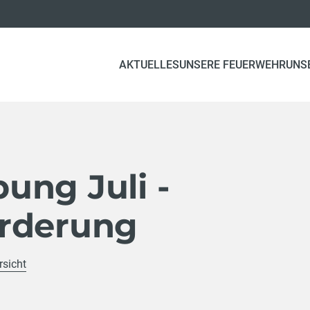
AKTUELLES
UNSERE FEUERWEHR
UNS
ung Juli -
rderung
rsicht