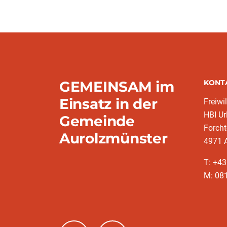
GEMEINSAM im
KONT
Einsatz in der
Freiwi
HBI Ur
Gemeinde
Forch
Aurolzmünster
4971 
T: +4
M: 081