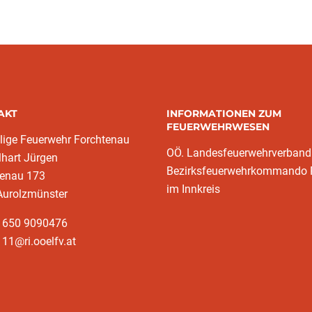
AKT
INFORMATIONEN ZUM
FEUERWEHRWESEN
llige Feuerwehr Forchtenau
OÖ. Landesfeuerwehrverband
lhart Jürgen
Bezirksfeuerwehrkommando 
tenau 173
im Innkreis
Aurolzmünster
3 650 9090476
11@ri.ooelfv.at