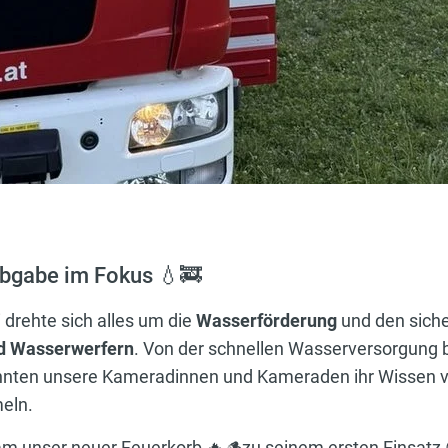
bgabe im Fokus 💧🚒
 drehte sich alles um die
Wasserförderung
und den sich
nd Wasserwerfern
. Von der schnellen Wasserversorgung 
nnten unsere Kameradinnen und Kameraden ihr Wissen ve
eln.
am unser neuer Feuerkorb 🔥🪵zu seinem ersten Einsatz 