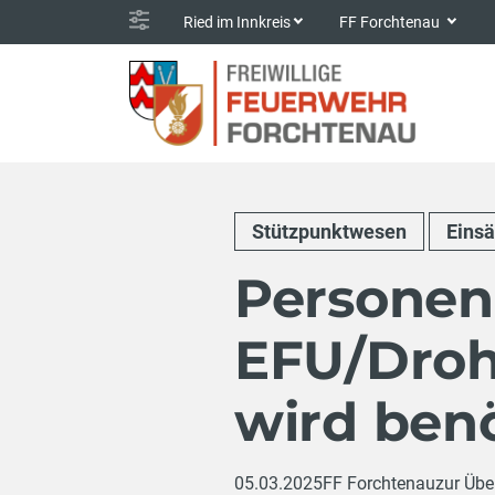
Ried im Innkreis
FF Forchtenau
Stützpunktwesen
Einsä
Personen
EFU/Droh
wird benö
05.03.2025
FF Forchtenau
zur Übe