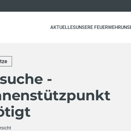
AKTUELLES
UNSERE FEUERWEHR
UNS
tze
suche -
nenstützpunkt
tigt
rsicht