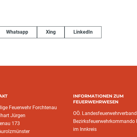
Whatsapp
Xing
LinkedIn
AKT
INFORMATIONEN ZUM
FEUERWEHRWESEN
llige Feuerwehr Forchtenau
OÖ. Landesfeuerwehrverband
lhart Jürgen
Bezirksfeuerwehrkommando 
tenau 173
im Innkreis
Aurolzmünster