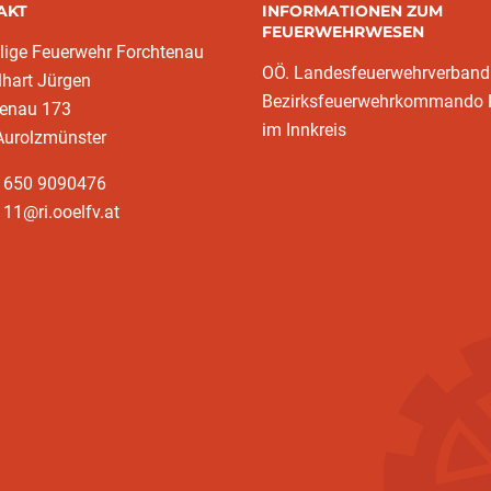
AKT
INFORMATIONEN ZUM
FEUERWEHRWESEN
llige Feuerwehr Forchtenau
OÖ. Landesfeuerwehrverband
lhart Jürgen
Bezirksfeuerwehrkommando 
tenau 173
im Innkreis
Aurolzmünster
3 650 9090476
11@ri.ooelfv.at