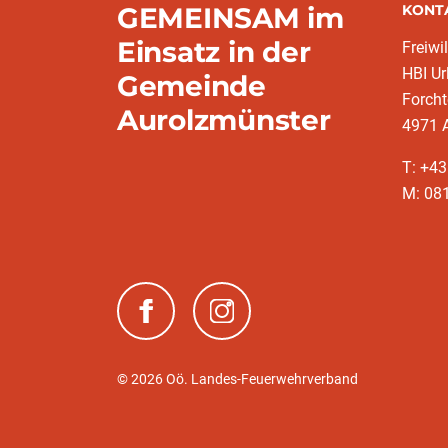
GEMEINSAM im
KONT
Einsatz in der
Freiwi
HBI Ur
Gemeinde
Forch
Aurolzmünster
4971 
T: +4
M: 081
(neues Fenster)
(neues Fenster)
© 2026 Oö. Landes-Feuerwehrverband