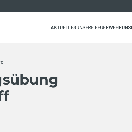
AKTUELLES
UNSERE FEUERWEHR
UNS
ve
gsübung
ff