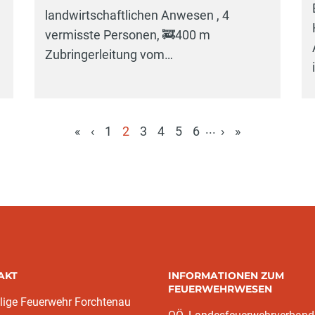
landwirtschaftlichen Anwesen , 4
vermisste Personen, 🚒400 m
Zubringerleitung vom…
...
«
‹
1
2
3
4
5
6
›
»
(aktuell)
AKT
INFORMATIONEN ZUM
FEUERWEHRWESEN
llige Feuerwehr Forchtenau