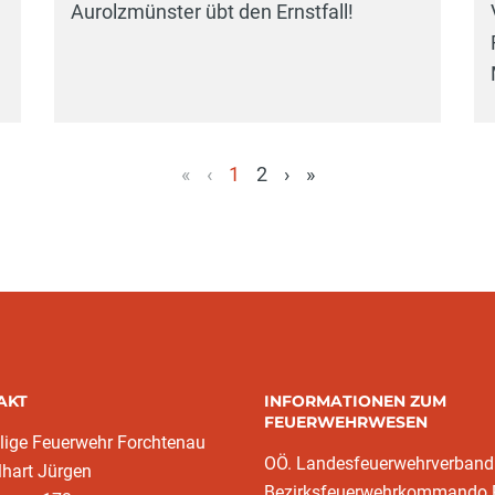
Aurolzmünster übt den Ernstfall!
«
‹
1
2
›
»
(aktuell)
AKT
INFORMATIONEN ZUM
FEUERWEHRWESEN
llige Feuerwehr Forchtenau
OÖ. Landesfeuerwehrverband
lhart Jürgen
Bezirksfeuerwehrkommando 